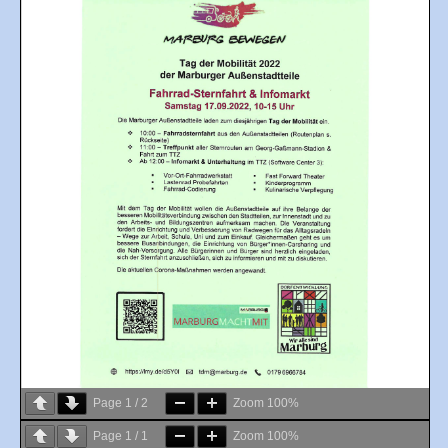
Page
1
/
2
Zoom
100%
Page
1
/
1
Zoom
100%