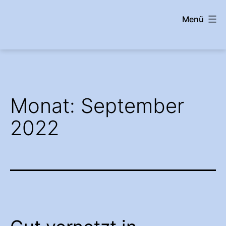
Zum
Menü
Inhalt
springen
wehrshausen.info
Monat:
September
2022