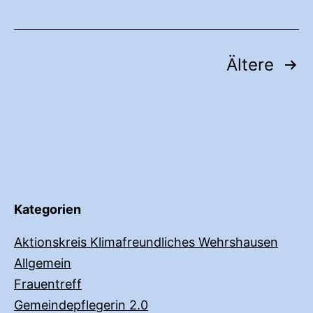
Seitennummerierung
Ältere
der
Beiträge
Kategorien
Aktionskreis Klimafreundliches Wehrshausen
Allgemein
Frauentreff
Gemeindepflegerin 2.0