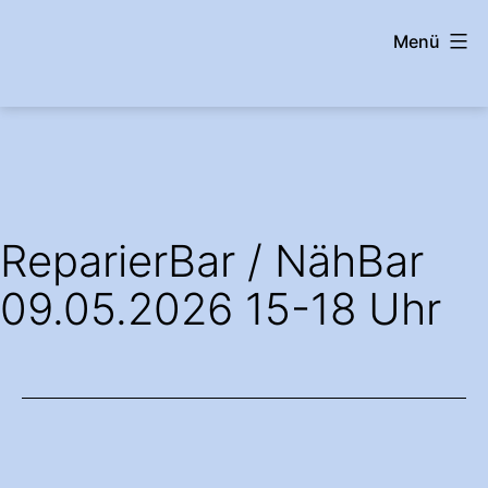
Zum
Menü
Inhalt
springen
wehrshausen.info
ReparierBar / NähBar
09.05.2026 15-18 Uhr