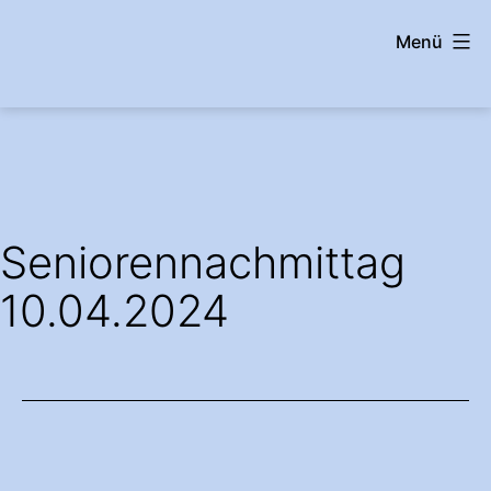
Zum
Menü
Inhalt
springen
wehrshausen.info
Seniorennachmittag
10.04.2024