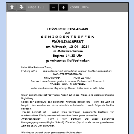
Page
1
/
1
Zoom
100%