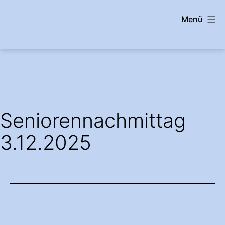
Zum
Menü
Inhalt
springen
wehrshausen.info
Seniorennachmittag
3.12.2025