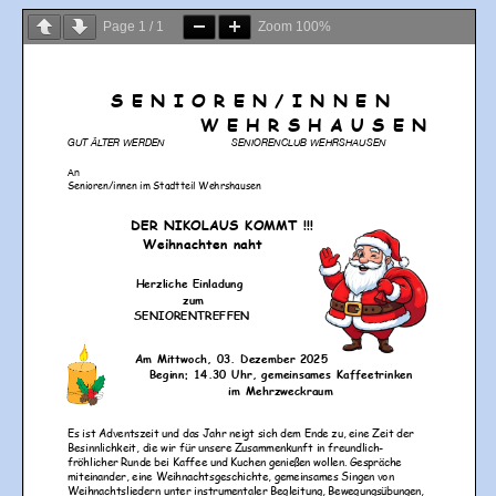
Page
1
/
1
Zoom
100%